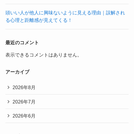
頭いい人が他人に興味ないように見える理由｜誤解され
る心理と距離感が見えてくる！
最近のコメント
表示できるコメントはありません。
アーカイブ
2026年8月
2026年7月
2026年6月