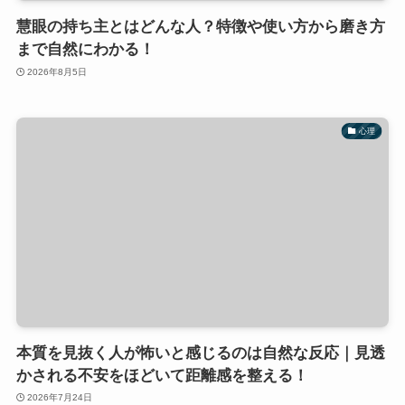
慧眼の持ち主とはどんな人？特徴や使い方から磨き方
まで自然にわかる！
2026年8月5日
心理
本質を見抜く人が怖いと感じるのは自然な反応｜見透
かされる不安をほどいて距離感を整える！
2026年7月24日